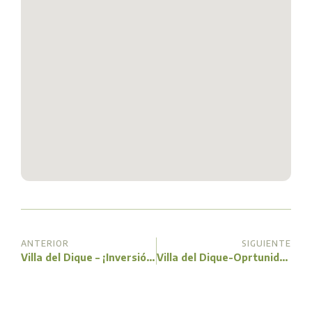
ANTERIOR
SIGUIENTE
Villa del Dique – ¡Inversión Estratégica en Esquina!
Villa del Dique-Oprtunidad Unica.