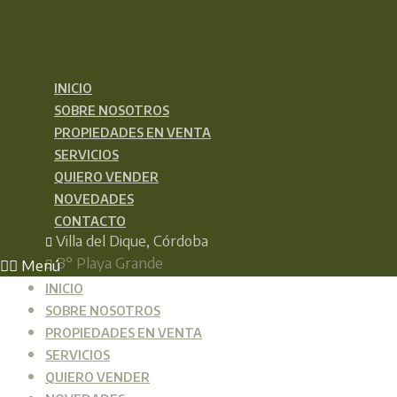
Saltar
al
contenido
INICIO
SOBRE NOSOTROS
PROPIEDADES EN VENTA
SERVICIOS
QUIERO VENDER
NOVEDADES
CONTACTO
Villa del Dique, Córdoba
B° Playa Grande
Menú
INICIO
Venta de Casa en Playa G
SOBRE NOSOTROS
PROPIEDADES EN VENTA
SERVICIOS
QUIERO VENDER