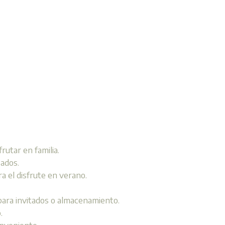
rutar en familia.
sados.
ra el disfrute en verano.
 para invitados o almacenamiento.
.