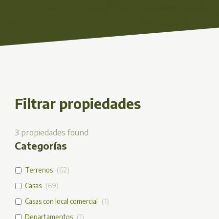
Filtrar propiedades
3
propiedades found
Categorías
Terrenos
(
62
)
Casas
(
69
)
Casas con local comercial
(
1
)
Departamentos
(
1
)