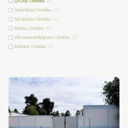
La Cruz, Córdoba
(
1
)
Santa Rosa, Córdoba
(
0
)
San Ignacio, Córdoba
(
0
)
Amboy, Córdoba
(
0
)
Villa General Belgrano, Córdoba
(
0
)
Embalse, Córdoba
(
0
)